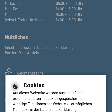
Mo bis Fr:
08.00 - 12.00 Uhr
Mo + Do:
14.00 - 16.00 Uhr
Mi:
16.00 - 18.00 Uhr
jeden 1. Freitag im Monat
14.00 - 16.00 Uhr
Nützliches
Inhalt
|
Impressum
|
Datenschutzerklärung
Barrierefreie Ansicht
Leichte Sprache
Gebärdensprache
Cookies
Auf dieser Webseite werden ausschließlich
essentielle Daten in Cookies gespeichert, um
Bankverbindungen
wichtige Funktionen der Website zu ermöglichen.
Mehr dazu in der Datenschutzerklärung