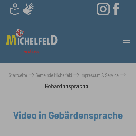
Skip to main content
Startseite
Gemeinde Michelfeld
Impressum & Service
You are here:
Gebärdensprache
Video in Gebärdensprache