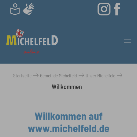
Skip to main content
Startseite
Gemeinde Michelfeld
Unser Michelfeld
You are here:
Willkommen
Willkommen auf
www.michelfeld.de