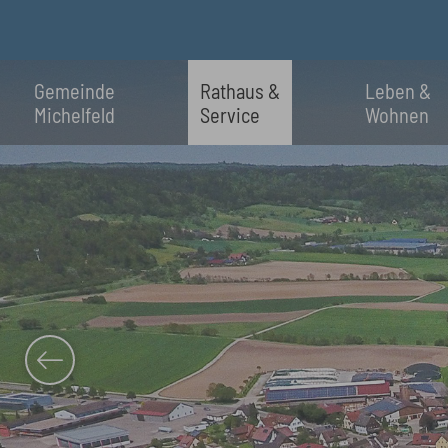
Skip to main content
Gemeinde
Rathaus &
Leben &
Michelfeld
Service
Wohnen
Previous