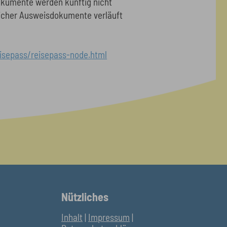
dokumente werden künftig nicht
licher Ausweisdokumente verläuft
sepass/reisepass-node.html
Nützliches
Inhalt
|
Impressum
|