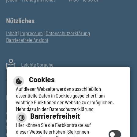
Nützliches
Inhalt
|
Impressum
|
Datenschutzerklärung
Barrierefreie Ansicht
Leichte Sprache
Gebärdensprache
Cookies
Auf dieser Webseite werden ausschließlich
essentielle Daten in Cookies gespeichert, um
Bankverbindungen
wichtige Funktionen der Website zu ermöglichen.
Mehr dazu in der Datenschutzerklärung
Barrierefreiheit
VR Bank Heilbronn-Schwäbisch Hall eG
IBAN DE83 6229 0110
0300 5000 09, BIC GENODES1SHA
Hier können Sie die Farbkontraste auf
Sparkasse Schwäbisch Hall-Crailsheim
, IBAN DE07 6225
dieser Webseite erhöhen. Sie können
0030 0005 0009 26, BIC SOLADES1SHA